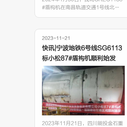
#盾构机在南昌轨道交通1号线北延
工程黄墩站（中间风井）～昌北机场
站左线盾构区间顺利贯通。
2023-11-21
快讯|宁波地铁6号线SG6113
标小松87#盾构机顺利始发
2023年11月21日，四川能投金石重