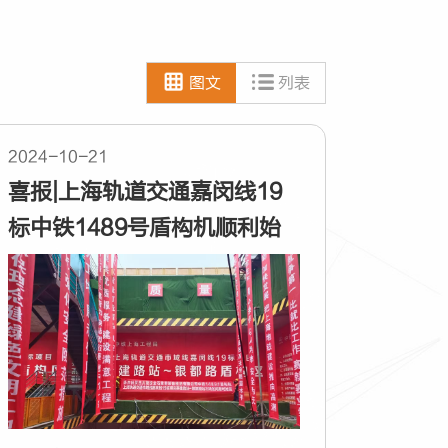
图文
列表
2024-10-21
喜报|上海轨道交通嘉闵线19
标中铁1489号盾构机顺利始
发