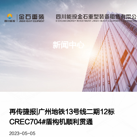
新
闻
中
心
再传捷报|广州地铁13号线二期12标
CREC704#盾构机顺利贯通
2023-05-05