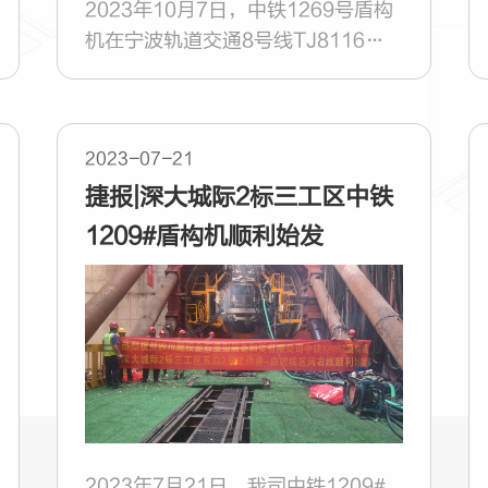
2023年10月7日，中铁1269号盾构
机在宁波轨道交通8号线TJ8116标
工程明州医院站-庙堰站左线区间顺
利出洞。
2023-07-21
捷报|深大城际2标三工区中铁
1209#盾构机顺利始发
2023年7月21日，我司中铁1209#