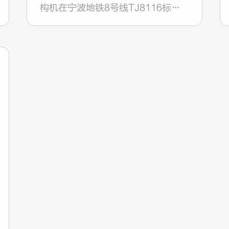
构机在宁波地铁8号线TJ8116标工
程明州医院站-庙堰站区间顺利始
发。