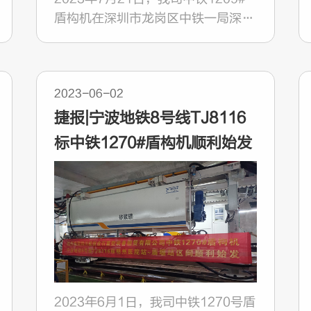
盾构机在深圳市龙岗区中铁一局深大
城际2标三工区五白2号工作井——
白泥坑区间右线顺利始发。
2023-06-02
捷报|宁波地铁8号线TJ8116
标中铁1270#盾构机顺利始发
2023年6月1日，我司中铁1270号盾