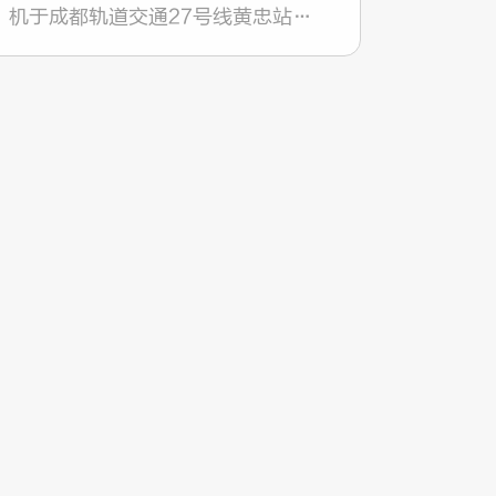
机于成都轨道交通27号线黄忠站
——羊犀立交站左线盾构区间顺利贯
通。标志着我司在成都地铁27号线
一期工程4台6米盾构10个区间，累
计7600米的掘进任务全部完成。