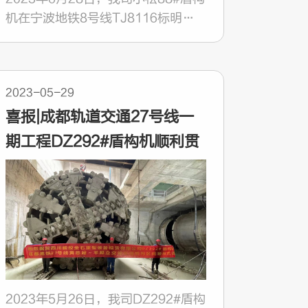
机在宁波地铁8号线TJ8116标明州
医院站-南部商务区站左线盾构区间
顺利始发。
2023-05-29
喜报|成都轨道交通27号线一
期工程DZ292#盾构机顺利贯
通
2023年5月26日，我司DZ292#盾构